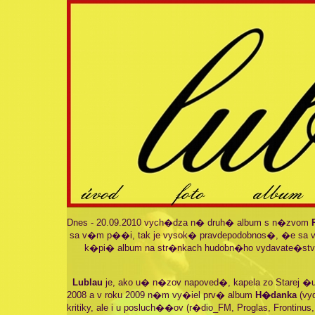
Dnes - 20.09.2010 vych�dza n� druh� album s n�zvom
sa v�m p��i, tak je vysok� pravdepodobnos�, �e sa v
k�pi� album na str�nkach hudobn�ho vydavate�st
Lublau
je, ako u� n�zov napoved�, kapela zo Starej �u
2008 a v roku 2009 n�m vy�iel prv� album
H�danka
(vy
kritiky, ale i u posluch��ov (r�dio_FM, Proglas, Frontinus,