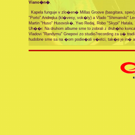
Viano�n�
.
Kapela funguje v zlo�en� Millas Groove (basgitara, spev), I
"Porto" Andrejka (kl�vesy, vok�ly) a Vlado "Shimanski"
Martin "Huso" Husovsk�, Ywo Redaj, Robo "Skypi" Hatala
Uh��r. Na druhom albume sme to zobrali z druh�ho konc
Vladovi "Randymu" Gnepovi zo studio7recording za u� tra
hudobne sme sa na �om podie�ali v�etci, tak�e je in� ak